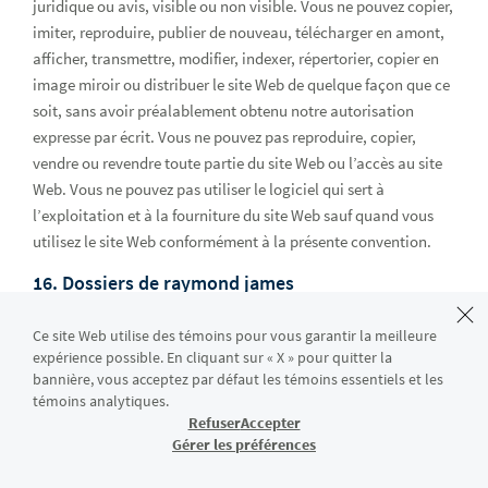
juridique ou avis, visible ou non visible. Vous ne pouvez copier,
imiter, reproduire, publier de nouveau, télécharger en amont,
afficher, transmettre, modifier, indexer, répertorier, copier en
image miroir ou distribuer le site Web de quelque façon que ce
soit, sans avoir préalablement obtenu notre autorisation
expresse par écrit. Vous ne pouvez pas reproduire, copier,
vendre ou revendre toute partie du site Web ou l’accès au site
Web. Vous ne pouvez pas utiliser le logiciel qui sert à
l’exploitation et à la fourniture du site Web sauf quand vous
utilisez le site Web conformément à la présente convention.
16. Dossiers de raymond james
Nos dossiers, à moins que leur inexactitude soit démontrée,
Ce site Web utilise des témoins pour vous garantir la meilleure
sont une preuve concluante de l’utilisation que vous avez faite
expérience possible. En cliquant sur « X » pour quitter la
du site Web et de l’information disponible sur le site Web, par
bannière, vous acceptez par défaut les témoins essentiels et les
témoins analytiques.
son entremise ou en relation avec lui. Vous ne vous opposerez
Refuser
Accepter
pas à l’admission de nos dossiers comme preuve dans toute
Gérer les préférences
procédure légale, au motif que de tels dossiers ne sont pas des
originaux, ne sont pas établis par écrit, constituent du ouï-dire